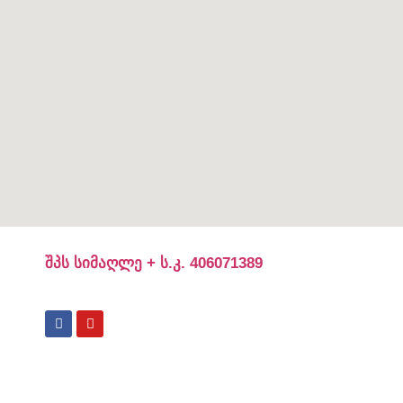
შპს
სიმაღლე
+
ს
.
კ
. 406071389