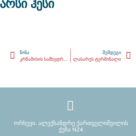
არსი ჰესი
ᲬᲘᲜᲐ
ᲨᲔᲛᲓᲔᲒᲘ
კრწამისის სამხედრო ბაზა
ლასარეს ტერმინალი
ორხევი. ალექსანდრე ქართველიშვილის
ქუჩა N24